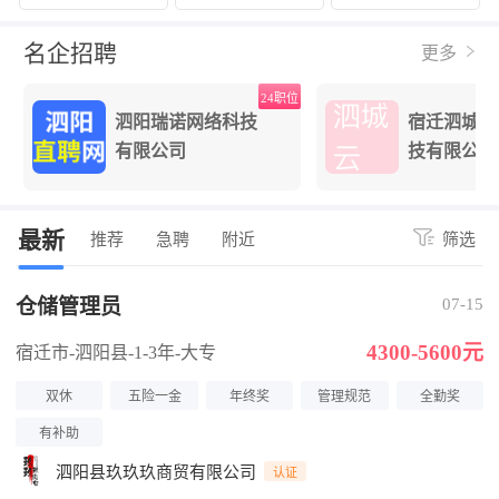
名企招聘
更多
24职位
泗阳瑞诺网络科技
宿迁泗城云
有限公司
技有限公司
最新
推荐
急聘
附近
筛选
仓储管理员
07-15
4300-5600元
宿迁市-泗阳县
-1-3年
-大专
双休
五险一金
年终奖
管理规范
全勤奖
有补助
泗阳县玖玖玖商贸有限公司
认证