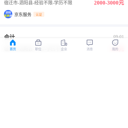
2000-3000元
宿迁市-泗阳县
-经验不限
-学历不限
京东服务
认证
会计
09-01
100元
宿迁市-泗阳县
-3-5年
-学历不限
首页
职位
企业
消息
我的
江苏大鱼纸业有限公司
认证
资料整理员（五险+法休+工作餐+房补）
08-03
3000-5000元
宿迁市-泗阳县
-经验不限
-学历不限
双休
五险
技术培训
旅游
房补
朝九晚五
泗阳龙达电子商务有限公司
认证