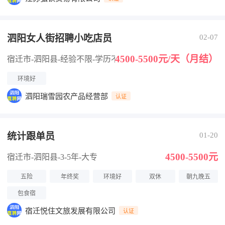
泗阳女人街招聘小吃店员
02-07
4500-5500元/天（月结）
宿迁市-泗阳县
-经验不限
-学历不限
环境好
泗阳瑞雪园农产品经营部
认证
统计跟单员
01-20
4500-5500元
宿迁市-泗阳县
-3-5年
-大专
五险
年终奖
环境好
双休
朝九晚五
包食宿
宿迁悦住文旅发展有限公司
认证