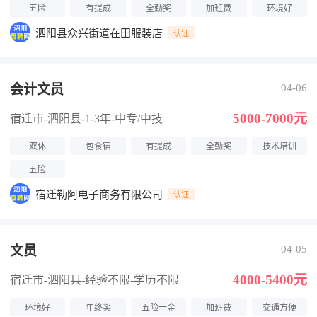
五险
有提成
全勤奖
加班费
环境好
泗阳县众兴街道在田服装店
认证
会计文员
04-06
5000-7000元
宿迁市-泗阳县
-1-3年
-中专/中技
双休
包食宿
有提成
全勤奖
技术培训
五险
宿迁勒阿电子商务有限公司
认证
文员
04-05
4000-5400元
宿迁市-泗阳县
-经验不限
-学历不限
环境好
年终奖
五险一金
加班费
交通方便